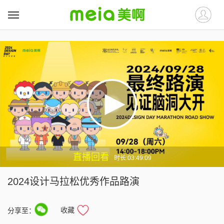
##
##
直播回看
时长:03:49:09
2024设计马拉松优秀作品路演
收藏
分享至：