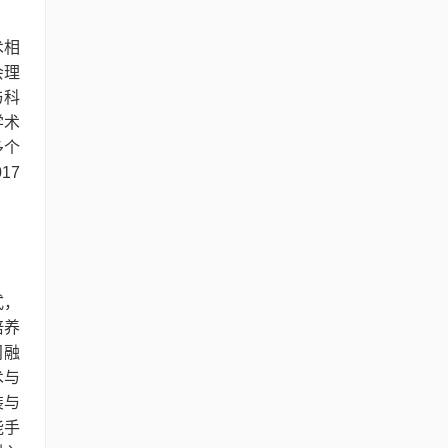
术相
会理
与科
学术
多个
17
式，
培养
间融
术与
装与
能手