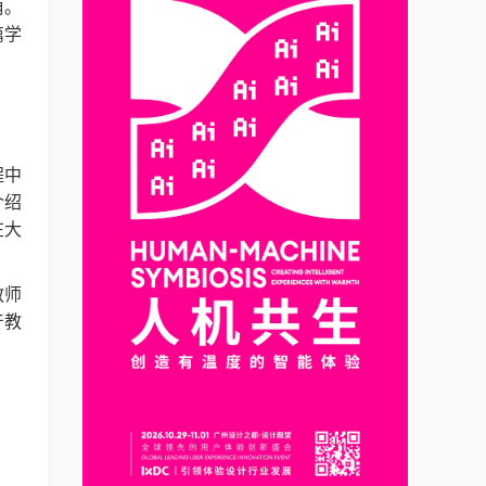
角。
篇学
程中
介绍
在大
教师
产教