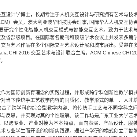
交互设计学博士，长期专注于人机交互设计与研究拥有艺术与技
CM）会员，澳大利亚澳华科技协会理事, 国际华人人机交互协
近年来主要研究个性化智能人机交互模式与智能交互艺术。致力于艺术
家及省部级项目。在国际著名期刊和顶级学术会议上共发表多篇
，交互艺术作品在多个国际交互艺术设计展和城市展出。受邀在
CHI 2016 交互艺术与设计联合主席，ACM Chinese CHI 20
席。
及作为国际创新育理念的实践过程，并形成跨学科创新性教学模
针对当下传统手工艺教学内容的同质化、教学形式的单一、人才
，融合了跨学科的综合型教学内容、将传统手工艺与不同学科之
解与反思，并实现对其的个性理解。该工作坊是广东工业大学艺
设，以跨专业、产业对接为基本特点，面向表演、产品设计、服
艺术专业学生而开设的创新实践课。通过产学研的模式创立了智