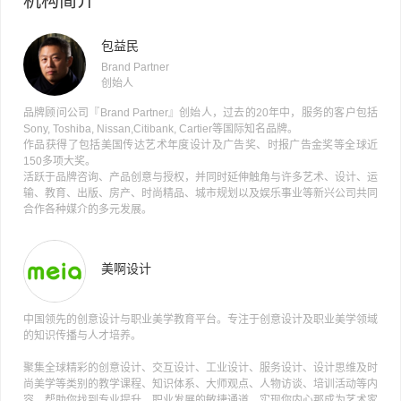
机构简介
包益民
Brand Partner
创始人
品牌顾问公司『Brand Partner』创始人，过去的20年中，服务的客户包括
Sony, Toshiba, Nissan,Citibank, Cartier等国际知名品牌。
作品获得了包括美国传达艺术年度设计及广告奖、时报广告金奖等全球近
150多项大奖。
活跃于品牌咨询、产品创意与授权，并同时延伸触角与许多艺术、设计、运
输、教育、出版、房产、时尚精品、城市规划以及娱乐事业等新兴公司共同
合作各种媒介的多元发展。
美啊设计
中国领先的创意设计与职业美学教育平台。专注于创意设计及职业美学领域
的知识传播与人才培养。
聚集全球精彩的创意设计、交互设计、工业设计、服务设计、设计思维及时
尚美学等类别的教学课程、知识体系、大师观点、人物访谈、培训活动等内
容，帮助你找到专业提升、职业发展的敏捷通道，实现你内心那成为艺术家