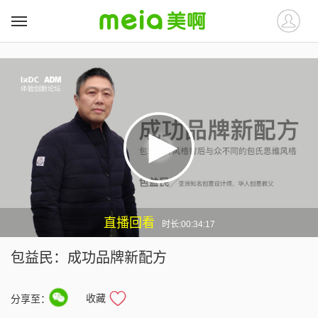
##
##
直播回看
时长:00:34:17
包益民：成功品牌新配方
收藏
分享至：